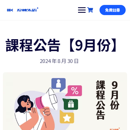
跳
到
免費註冊
內
容
課程公告【9月份】
2024 年 8 月 30 日