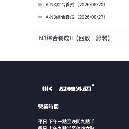
A-N3綜合養成（2026/08/20）
N3階段
適合希望提升中級閱讀、聽解
A-N3綜合養成（2026/08/27）
長期養成需求
適合不想零散找課，而是希望依
N3綜合養成II【回放｜錄製】
課程簡介
「日文養成」是 MK反轉外語設計的長期日文養
N4、N3，協助學員建立完整的初中級日文能力
課程內容會隨著程度逐步增加難度，從基礎文
理解、中級文法應用、資訊整理與日文整體理
在 N5 階段，學員會建立日文句子的基本理解
營業時間
N3 階段，則會開始訓練較完整的中級閱讀、
平日
下午一點至晚間九點半
本課程核心不只是背單字或記文法，而是透過
假日
上午九點半至傍晚六點