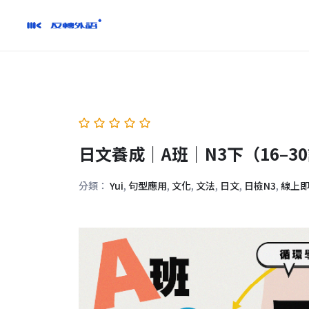
跳
到
內
容
日文養成｜A班｜N3下（16–30
分類：
Yui
,
句型應用
,
文化
,
文法
,
日文
,
日檢N3
,
線上