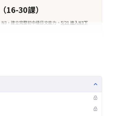
16-30課）
4、N3，建立完整初中級日文能力。
5/21 進入N3下
進入日文基礎文法、句型、單字與簡單會話的學員。
加強日常表達、基礎閱讀與常見文法應用的學員。