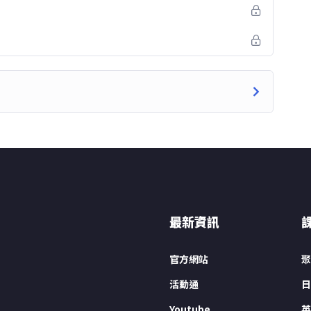
、文法理解與日文整體應用能力的學員。
照固定班級進度，從基礎一路穩定養成至 N3 的學員。
成班，課程從 N5 基礎開始，依照班級進度逐步銜接
。
法、句型、單字與簡單閱讀開始，逐漸進入較長篇的文章
最新資訊
解能力。
能力；進入 N4 後，會逐步增加閱讀量與句型變化；到了
官方網站
聚
聽解與資訊判斷能力。
活動通
日
長期累積與固定班級進度，逐步建立真正能理解、閱讀與
Youtube
英