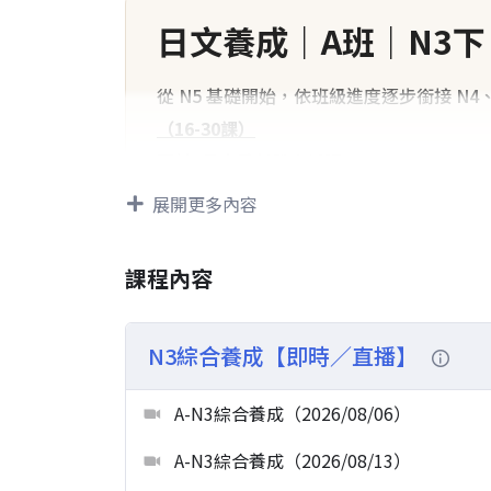
日文養成｜A班｜N3下（
從 N5 基礎開始，依班級進度逐步銜接 N
（16-30課）
預計9月中重新發音循環
展開更多內容
適合對象
課程內容
課程進度
適合對象
N3綜合養成【即時／直播】
N5階段
適合已學過五十音，準備正式
A-N3綜合養成（2026/08/06）
A-N3綜合養成（2026/08/13）
N4階段
適合已具備基礎日文能力，想