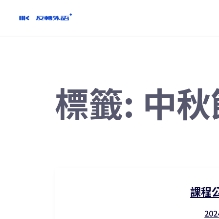
跳
到
內
容
標籤:
中秋
課程
202