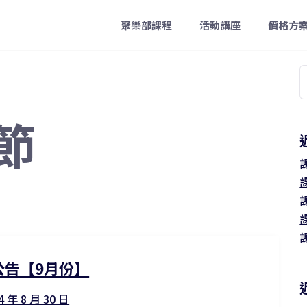
聚樂部課程
活動講座
價格方
節
字
公告【9月份】
4 年 8 月 30 日