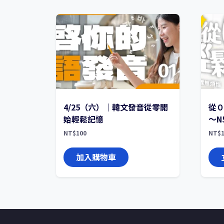
4/25（六）｜韓文發音從零開
從
始輕鬆記憶
～N
NT$
100
NT$
1
加入購物車