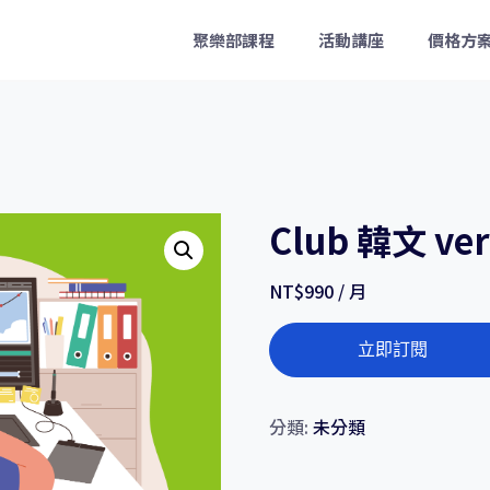
聚樂部課程
活動講座
價格方
Club 韓文 ve
NT$
990
/ 月
Club
立即訂閱
韓
文
ver
分類:
未分類
1.1（全）
數