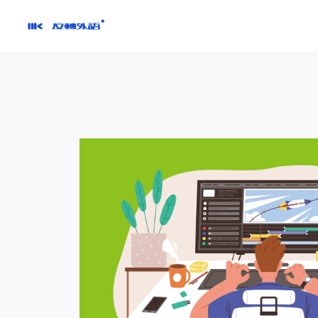
跳
到
內
容