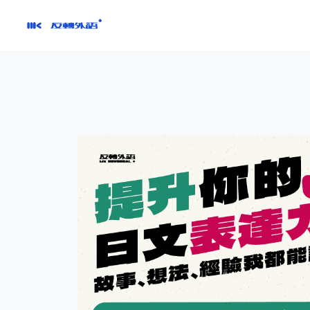
跳
到
內
容