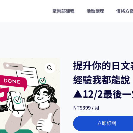
聚樂部課程
活動講座
價格方
提升你的日文
經驗我都能說！
▲12/2最後
NT$
399
/ 月
提
立即訂閱
升