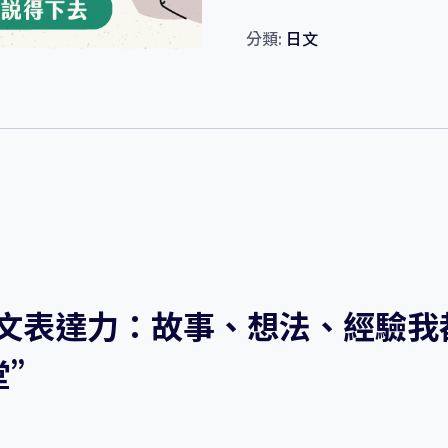
你
的
分類:
日文
日
文
表
達
力：
故
事、
想
法、
經
日文表達力：故事、想法、經驗我
驗
我
堂”
都
能
說！