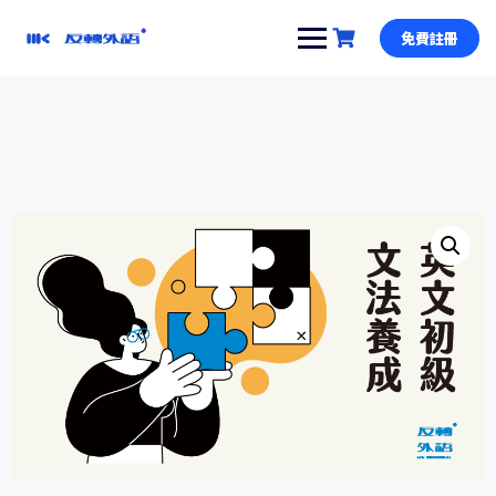
跳
到
免費註冊
內
容