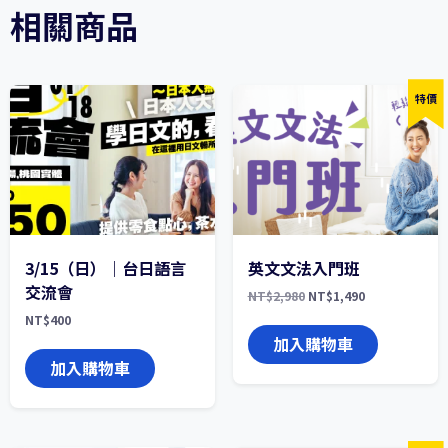
相關商品
特價
3/15（日）｜台日語言
英文文法入門班
交流會
原
目
NT$
2,980
NT$
1,490
始
前
NT$
400
價
價
格：
格：
加入購物車
NT$2,980。
NT$1,490。
加入購物車