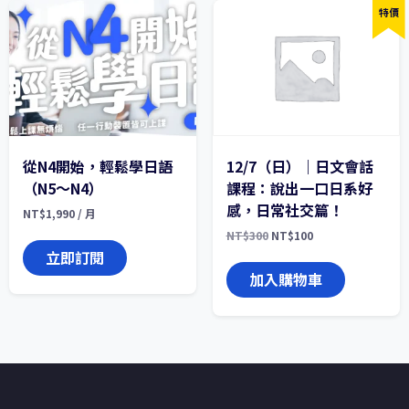
特價
從N4開始，輕鬆學日語
12/7（日）｜日文會話
（N5～N4）
課程：說出一口日系好
感，日常社交篇！
NT$
1,990
/ 月
原
目
NT$
300
NT$
100
始
前
立即訂閱
價
價
格：
格：
加入購物車
NT$300。
NT$100。