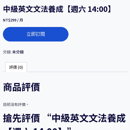
中級英文文法養成【週六 14:00】
NT$
299
/ 月
中
立即訂閱
級
英
文
文
分類:
未分類
法
養
評價 (0)
成
【週
六
商品評價
14:00】
數
量
目前沒有評價。
搶先評價 “中級英文文法養成