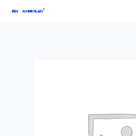
跳
到
內
容