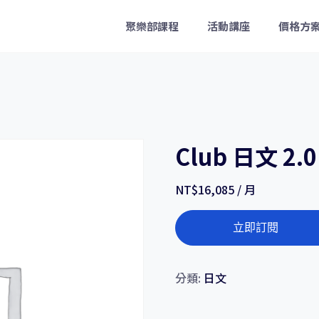
聚樂部課程
活動講座
價格方
Club 日文 2
NT$
16,085
/ 月
Club
立即訂閱
日
文
2.0（全）
分類:
日文
數
量