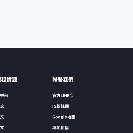
課程資源
聯繫我們
樂部
官方LINE＠
文
IG粉絲團
文
Google地圖
文
場地租借