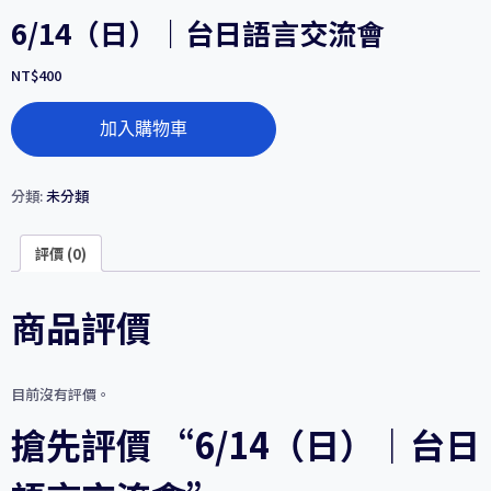
6/14（日）｜台日語言交流會
NT$
400
6/14（日）
加入購物車
｜
台
日
語
分類:
未分類
言
交
評價 (0)
流
會
數
商品評價
量
目前沒有評價。
搶先評價 “6/14（日）｜台日