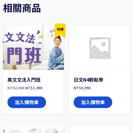
相關商品
特價
英文文法入門班
日文N4輕鬆學
原
目
NT$
2,980
NT$
1,490
NT$
6,990
始
前
價
價
格：
格：
加入購物車
加入購物車
NT$2,980。
NT$1,490。