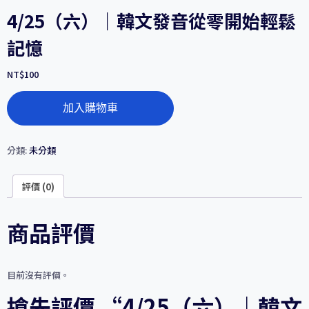
4/25（六）｜韓文發音從零開始輕鬆
記憶
NT$
100
4/25（六）
加入購物車
｜
韓
文
發
分類:
未分類
音
從
評價 (0)
零
開
始
商品評價
輕
鬆
記
憶
目前沒有評價。
數
量
搶先評價 “4/25（六）｜韓文