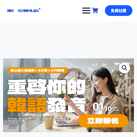
跳
到
免費註冊
內
容