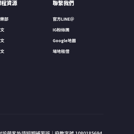
課程資源
聯繫我們
樂部
官方LINE＠
文
IG粉絲團
文
Google地圖
文
場地租借
附設萌客外語短期補習班｜府教字號 1080185694