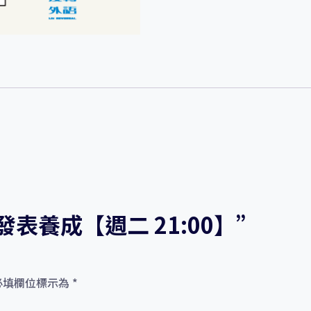
表
養
成
【週
二
21:00】
數
量
表養成【週二 21:00】”
必填欄位標示為
*