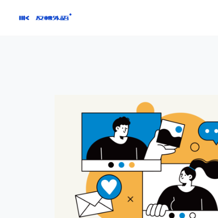
跳
到
內
容