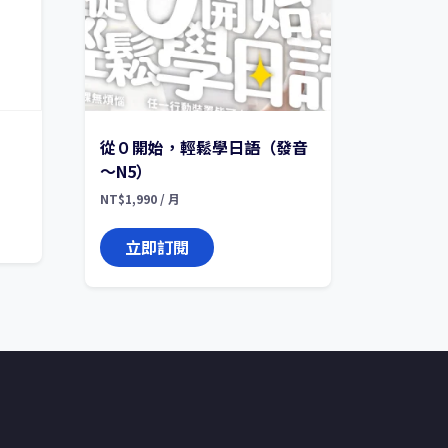
從０開始，輕鬆學日語（發音
～N5）
NT$
1,990
/ 月
立即訂閱