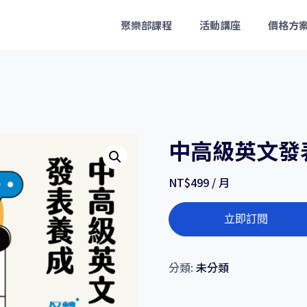
聚樂部課程
活動講座
價格方
中高級英文發表
NT$
499
/ 月
中
立即訂閱
高
級
英
分類:
未分類
文
發