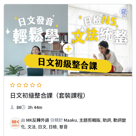
格：
格：
NT$2,490。
NT$1,490。
日文初級整合課（套裝課程）
86
3h 44m
由
MK反轉外語
分類於
Maaku
,
主題剪輯版
,
助詞
,
動詞變
化
,
文法
,
日文
,
日檢
,
發音