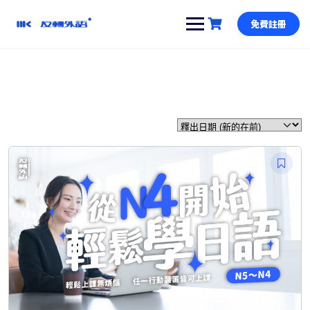
跳
到
免費註冊
內
容