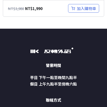
原
目
NT$
1,990
加入購物車
NT$
3,980
始
前
價
價
格：
格：
NT$3,980。
NT$1,990。
營業時間
平日
下午一點至晚間九點半
假日
上午九點半至傍晚六點
聯絡方式