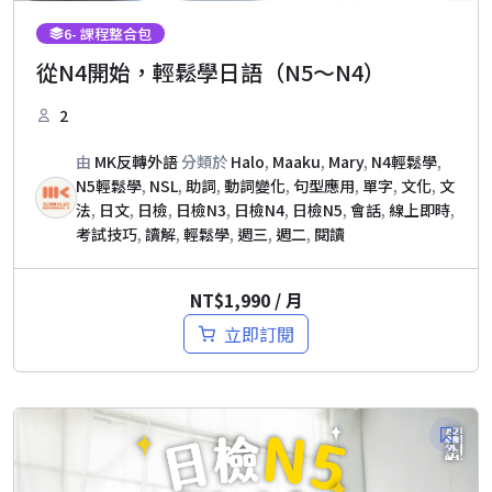
6
- 課程整合包
從N4開始，輕鬆學日語（N5～N4）
2
由
MK反轉外語
分類於
Halo
,
Maaku
,
Mary
,
N4輕鬆學
,
N5輕鬆學
,
NSL
,
助詞
,
動詞變化
,
句型應用
,
單字
,
文化
,
文
法
,
日文
,
日檢
,
日檢N3
,
日檢N4
,
日檢N5
,
會話
,
線上即時
,
考試技巧
,
讀解
,
輕鬆學
,
週三
,
週二
,
閱讀
NT$
1,990
/ 月
立即訂閱