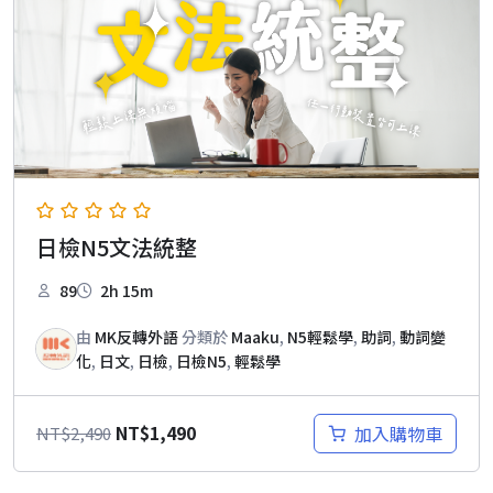
日檢N5文法統整
89
2h 15m
由
MK反轉外語
分類於
Maaku
,
N5輕鬆學
,
助詞
,
動詞變
化
,
日文
,
日檢
,
日檢N5
,
輕鬆學
原
目
NT$
1,490
加入購物車
NT$
2,490
始
前
價
價