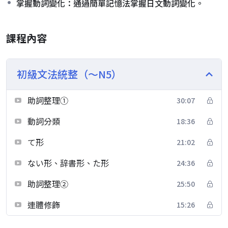
掌握動詞變化：通過簡單記憶法掌握日文動詞變化。
課程內容
初級文法統整（～N5）
助詞整理①
30:07
動詞分類
18:36
て形
21:02
ない形、辞書形、た形
24:36
助詞整理②
25:50
連體修飾
15:26