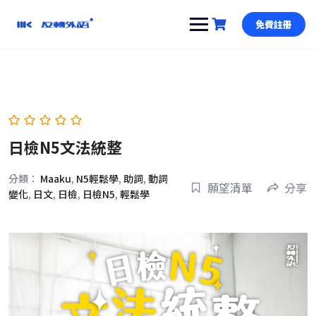
跳
到
免費註冊
內
容
日檢N5文法統整
分類：
Maaku
,
N5輕鬆學
,
助詞
,
動詞
願望清單
分享
變化
,
日文
,
日檢
,
日檢N5
,
輕鬆學