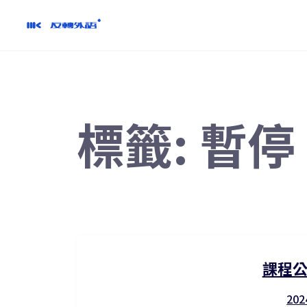
跳
到
內
容
標籤:
暫停
課程公
202