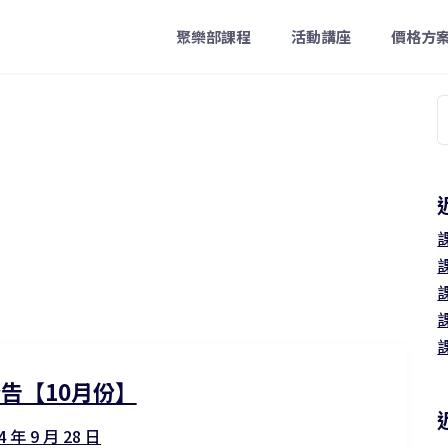
聚樂部課程
活動講座
價格方
字
告【10月份】
4 年 9 月 28 日