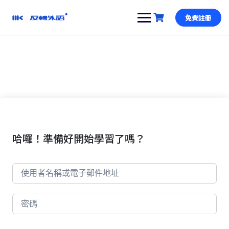
跳
到
免費註冊
內
容
哈囉！準備好開始學習了嗎？