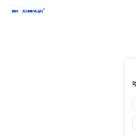
跳
到
內
容