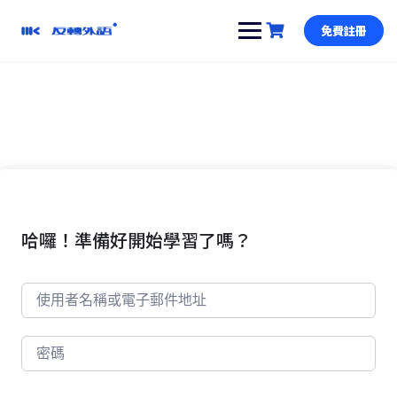
跳
到
免費註冊
內
容
哈囉！準備好開始學習了嗎？