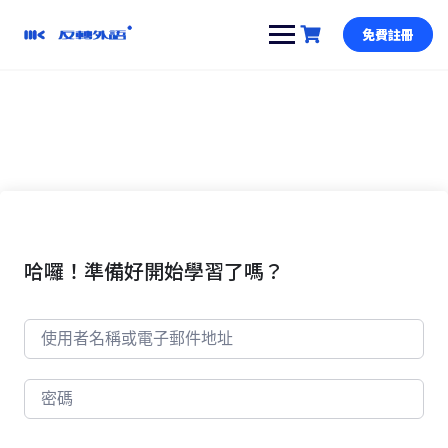
跳
到
免費註冊
內
容
哈囉！準備好開始學習了嗎？