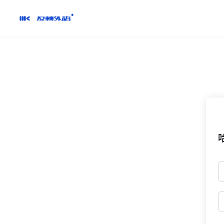
跳
到
內
容