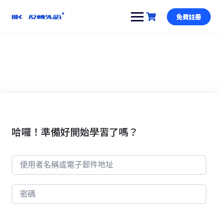
跳
到
免費註冊
內
容
哈囉！準備好開始學習了嗎？