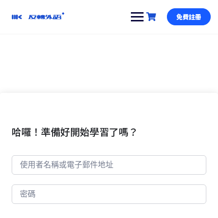
跳
到
免費註冊
內
容
哈囉！準備好開始學習了嗎？