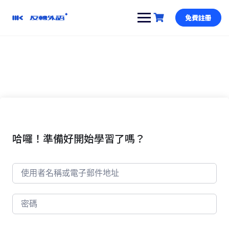
跳
到
免費註冊
內
容
哈囉！準備好開始學習了嗎？