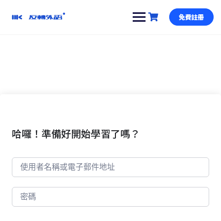
跳
到
免費註冊
內
容
哈囉！準備好開始學習了嗎？