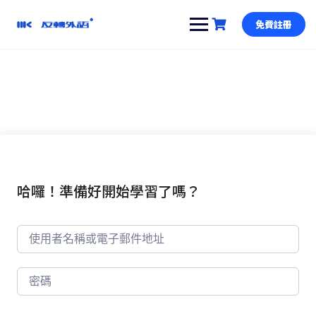
跳
到
免費註冊
內
容
哈囉！準備好開始學習了嗎？