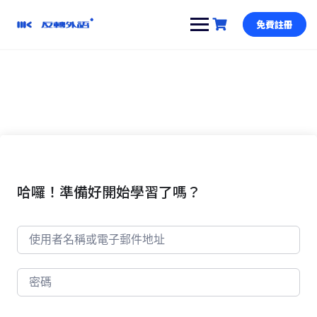
跳
到
免費註冊
內
容
哈囉！準備好開始學習了嗎？