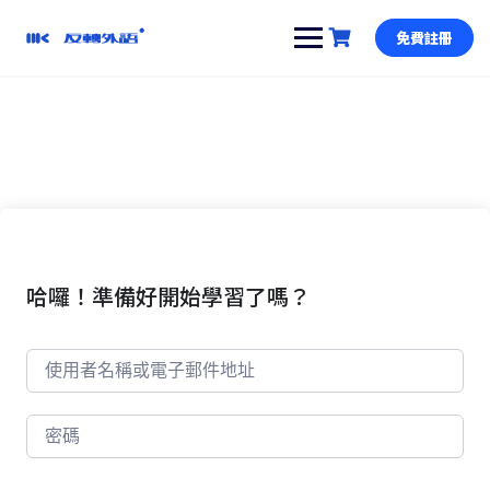
跳
到
免費註冊
內
容
哈囉！準備好開始學習了嗎？