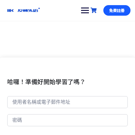
跳
到
免費註冊
內
容
哈囉！準備好開始學習了嗎？