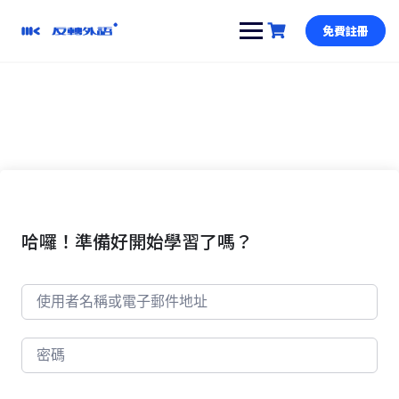
跳
到
免費註冊
內
容
哈囉！準備好開始學習了嗎？