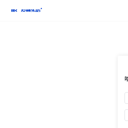
跳
到
內
容