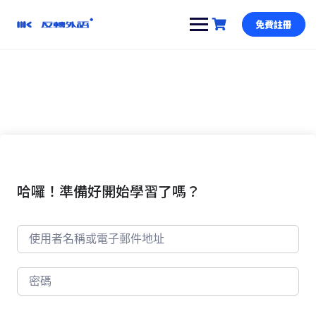
跳
到
免費註冊
內
容
哈囉！準備好開始學習了嗎？