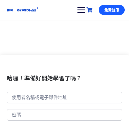
跳
到
免費註冊
內
容
哈囉！準備好開始學習了嗎？