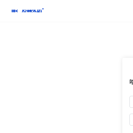
跳
到
內
容