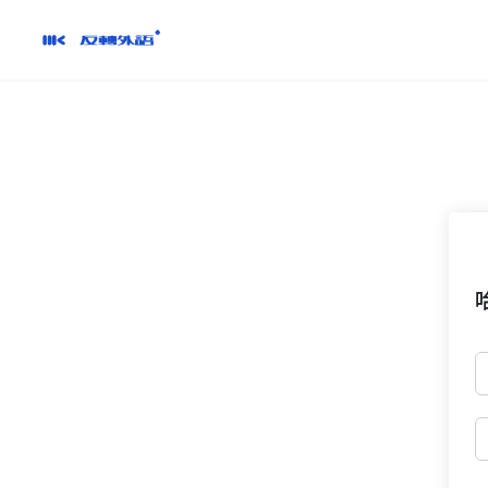
跳
到
內
容