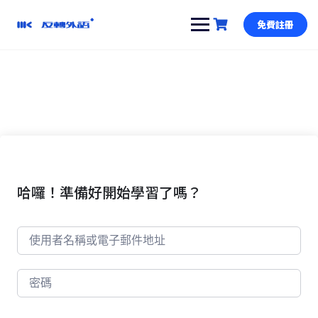
跳
到
免費註冊
內
容
哈囉！準備好開始學習了嗎？