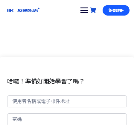
跳
到
免費註冊
內
容
哈囉！準備好開始學習了嗎？