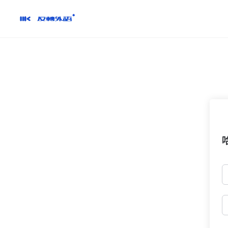
跳
到
內
容