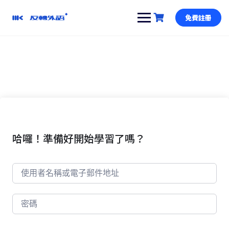
跳
到
免費註冊
內
容
哈囉！準備好開始學習了嗎？