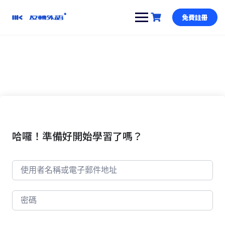
跳
到
免費註冊
內
容
哈囉！準備好開始學習了嗎？