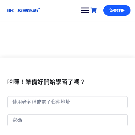
跳
到
免費註冊
內
容
哈囉！準備好開始學習了嗎？