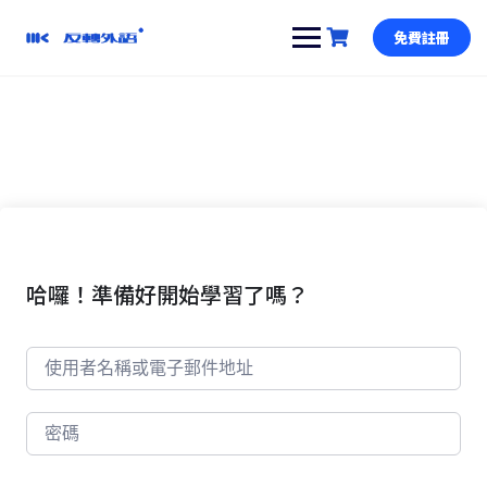
跳
到
免費註冊
內
容
哈囉！準備好開始學習了嗎？