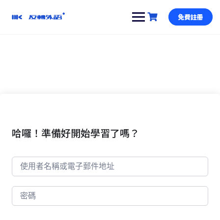
跳
到
免費註冊
內
容
哈囉！準備好開始學習了嗎？