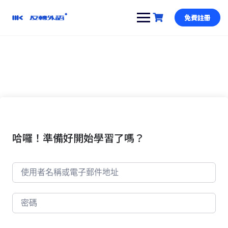
跳
到
免費註冊
內
容
哈囉！準備好開始學習了嗎？