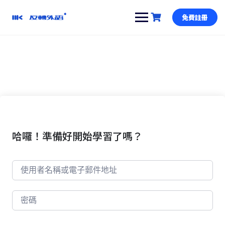
跳
到
免費註冊
內
容
哈囉！準備好開始學習了嗎？