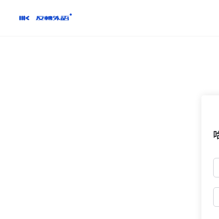
跳
到
內
容