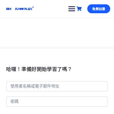
跳
到
免費註冊
內
容
哈囉！準備好開始學習了嗎？