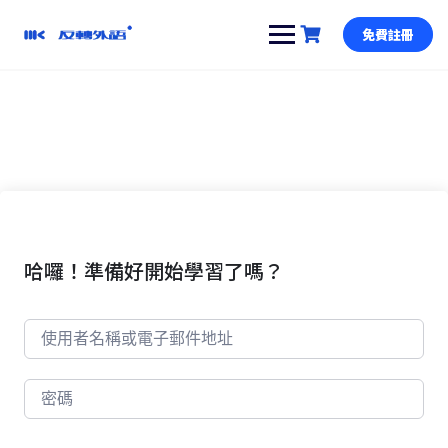
跳
到
免費註冊
內
容
哈囉！準備好開始學習了嗎？