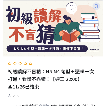
初級讀解不盲猜：N5-N4 句型＋邏輯一次
打通，看懂不靠猜！【週三 22:00】
▲11/26已結束
236
由
MK反轉外語
分類於
Halo
,
句型應用
,
文化
,
文法
,
日文
,