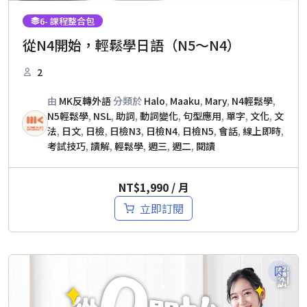
6
- 課程整合包
從N4開始，輕鬆學日語（N5～N4）
2
由
MK反轉外語
分類於
Halo
,
Maaku
,
Mary
,
N4輕鬆學
,
N5輕鬆學
,
NSL
,
助詞
,
動詞變化
,
句型應用
,
單字
,
文化
,
文
法
,
日文
,
日檢
,
日檢N3
,
日檢N4
,
日檢N5
,
會話
,
線上即時
,
考試技巧
,
讀解
,
輕鬆學
,
週三
,
週二
,
閱讀
NT$
1,990
/ 月
立即訂閱