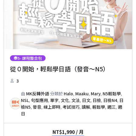
5
- 課程整合包
從０開始，輕鬆學日語（發音～N5）
3
由
MK反轉外語
分類於
Halo
,
Maaku
,
Mary
,
N5輕鬆學
,
NSL
,
句型應用
,
單字
,
文化
,
文法
,
日文
,
日檢
,
日檢N4
,
日
檢N5
,
發音
,
線上即時
,
考試技巧
,
讀解
,
輕鬆學
,
週三
,
週
日
NT$
1,990
/ 月