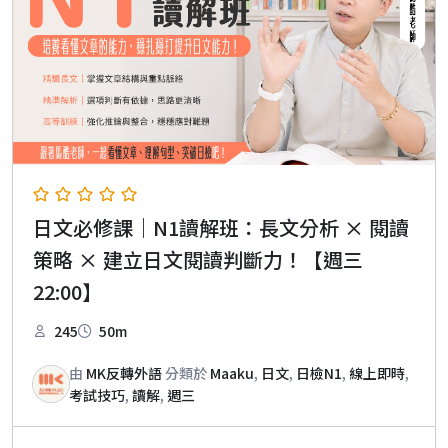
日文必修課｜N1讀解班：長文分析 × 閱讀
策略 × 建立日文閱讀判斷力！【週三
22:00】
245
50m
由
MK反轉外語
分類於
Maaku
,
日文
,
日檢N1
,
線上即時
,
考試技巧
,
讀解
,
週三