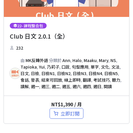
22
- 課程整合包
Club 日文 2.0.1（全）
232
由
MK反轉外語
分類於
Ann
,
Halo
,
Maaku
,
Mary
,
NS
,
Tapioka
,
Yui
,
乃莉子
,
口說
,
句型應用
,
單字
,
文化
,
文法
,
日文
,
日檢
,
日檢N1
,
日檢N2
,
日檢N3
,
日檢N4
,
日檢N5
,
會話
,
發表
,
結束可回放
,
線上即時
,
翻譯
,
考試技巧
,
聽力
,
讀解
,
週一
,
週三
,
週二
,
週五
,
週六
,
週四
,
週日
,
閱讀
NT$
1,390
/ 月
立即訂閱