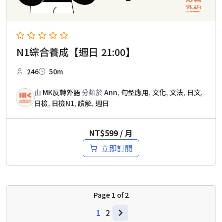
N1綜合養成【週日 21:00】
246
50m
由
MK反轉外語
分類於
Ann
,
句型應用
,
文化
,
文法
,
日文
,
日檢
,
日檢N1
,
讀解
,
週日
NT$
599
/ 月
立即訂閱
Page
1
of
2
1
2