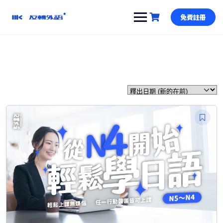
跳
到
免費註冊
內
容