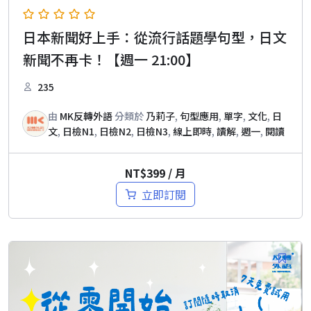
日本新聞好上手：從流行話題學句型，日文
新聞不再卡！【週一 21:00】
235
由
MK反轉外語
分類於
乃莉子
,
句型應用
,
單字
,
文化
,
日
文
,
日檢N1
,
日檢N2
,
日檢N3
,
線上即時
,
讀解
,
週一
,
閱讀
NT$
399
/ 月
立即訂閱