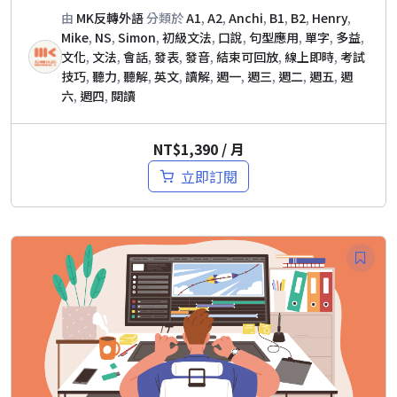
由
MK反轉外語
分類於
A1
,
A2
,
Anchi
,
B1
,
B2
,
Henry
,
Mike
,
NS
,
Simon
,
初級文法
,
口說
,
句型應用
,
單字
,
多益
,
文化
,
文法
,
會話
,
發表
,
發音
,
結束可回放
,
線上即時
,
考試
技巧
,
聽力
,
聽解
,
英文
,
讀解
,
週一
,
週三
,
週二
,
週五
,
週
六
,
週四
,
閱讀
NT$
1,390
/ 月
立即訂閱