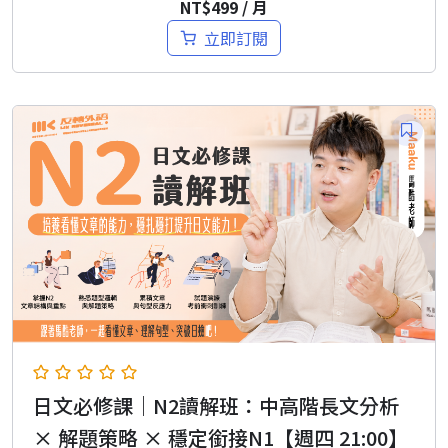
NT$
499
/ 月
立即訂閱
日文必修課｜N2讀解班：中高階長文分析
× 解題策略 × 穩定銜接N1【週四 21:00】