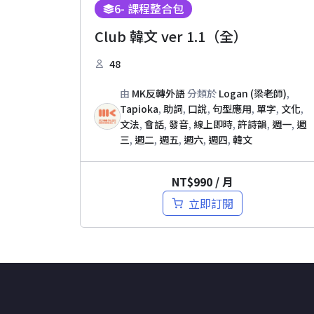
6
- 課程整合包
Club 韓文 ver 1.1（全）
48
由
MK反轉外語
分類於
Logan (梁老師)
,
Tapioka
,
助詞
,
口說
,
句型應用
,
單字
,
文化
,
文法
,
會話
,
發音
,
線上即時
,
許詩韻
,
週一
,
週
三
,
週二
,
週五
,
週六
,
週四
,
韓文
NT$
990
/ 月
立即訂閱