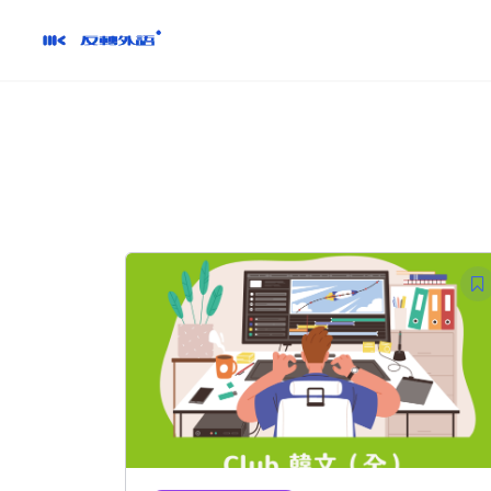
跳
到
內
容