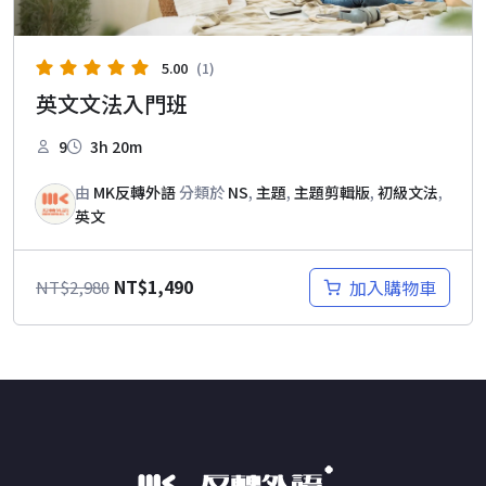
5.00
(1)
英文文法入門班
9
3h 20m
由
MK反轉外語
分類於
NS
,
主題
,
主題剪輯版
,
初級文法
,
英文
原
目
NT$
1,490
加入購物車
NT$
2,980
始
前
價
價
格：
格：
NT$2,980。
NT$1,490。