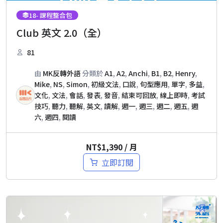
18
- 課程整合包
Club 英文 2.0（全）
81
由
MK反轉外語
分類於
A1
,
A2
,
Anchi
,
B1
,
B2
,
Henry
,
Mike
,
NS
,
Simon
,
初級文法
,
口說
,
句型應用
,
單字
,
多益
,
文化
,
文法
,
會話
,
發表
,
發音
,
結束可回放
,
線上即時
,
考試
技巧
,
聽力
,
聽解
,
英文
,
讀解
,
週一
,
週三
,
週二
,
週五
,
週
六
,
週四
,
閱讀
NT$
1,390
/ 月
立即訂閱