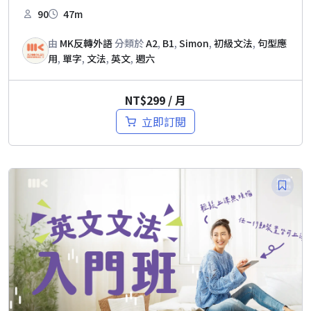
90
47m
由
MK反轉外語
分類於
A2
,
B1
,
Simon
,
初級文法
,
句型應
用
,
單字
,
文法
,
英文
,
週六
NT$
299
/ 月
立即訂閱