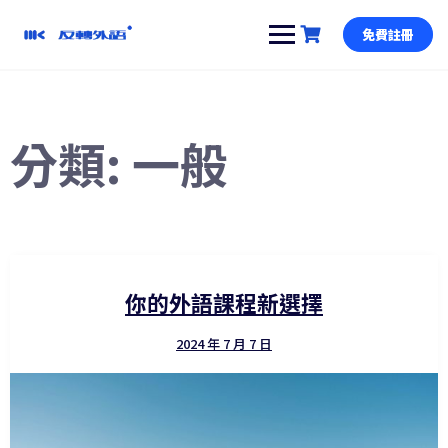
跳
到
免費註冊
內
容
分類:
一般
你的外語課程新選擇
2024 年 7 月 7 日