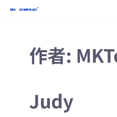
跳
到
內
容
作者:
MKT
Judy